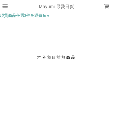
LOADING...
Mayumi 最愛日貨
上架時間
銷售件數
銷售價格
樣式尺寸篩選
本分類目前無商品
現貨商品
篩選