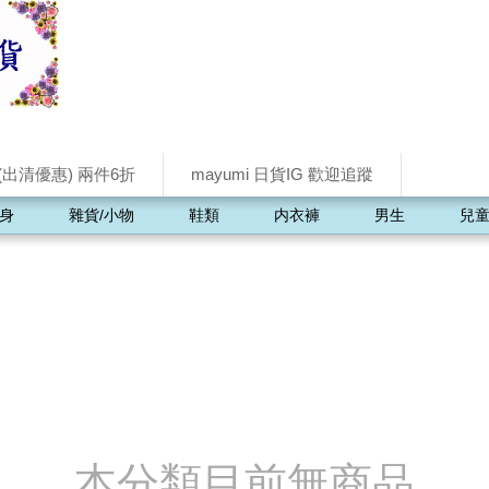
(出清優惠) 兩件6折
mayumi 日貨IG 歡迎追蹤
身
雜貨/小物
鞋類
内衣褲
男生
兒
本分類目前無商品