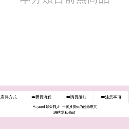
&寄件方式
👑購買流程
👑購買須知
👑注意事項
Mayumi 最愛日貨
|
一併推廣你的粉絲專頁
網站隱私條款