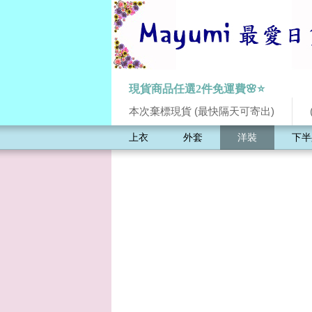
現貨商品任選2件免運費🌸⭐
本次棄標現貨 (最快隔天可寄出)
上衣
外套
洋裝
下半