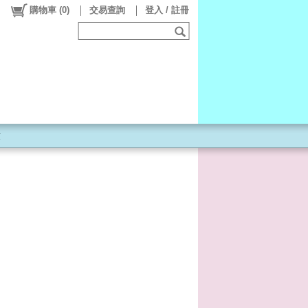
購物車
(
0
)
交易查詢
登入 / 註冊
童