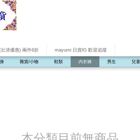
(出清優惠) 兩件6折
mayumi 日貨IG 歡迎追蹤
身
雜貨/小物
鞋類
内衣褲
男生
兒
本分類目前無商品