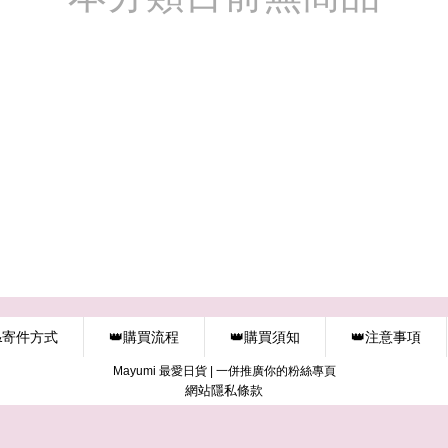
&寄件方式
👑購買流程
👑購買須知
👑注意事項
Mayumi 最愛日貨
|
一併推廣你的粉絲專頁
網站隱私條款