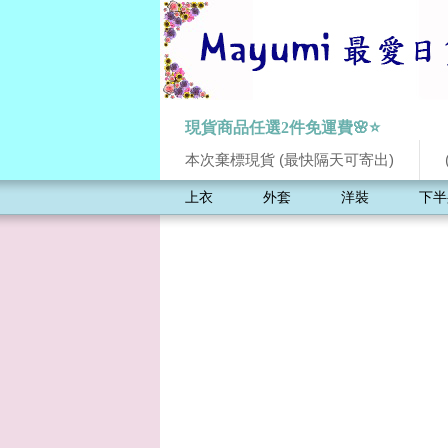
現貨商品任選2件免運費🌸⭐
本次棄標現貨 (最快隔天可寄出)
上衣
外套
洋裝
下半