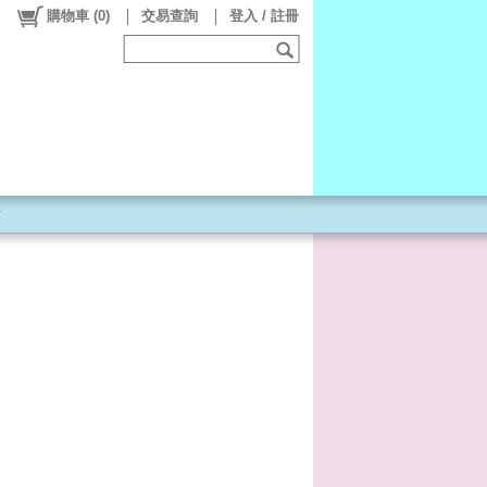
購物車
(
0
)
交易查詢
登入 / 註冊
童