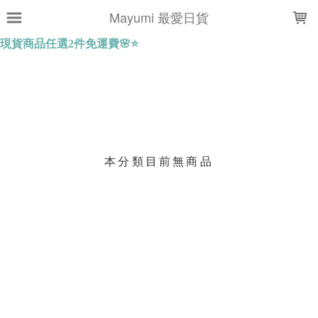
LOADING...
Mayumi 最愛日貨
上架時間
銷售件數
銷售價格
樣式尺寸篩選
本分類目前無商品
現貨商品
篩選