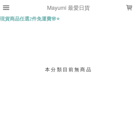
LOADING...
Mayumi 最愛日貨
上架時間
銷售件數
銷售價格
樣式尺寸篩選
本分類目前無商品
現貨商品
篩選