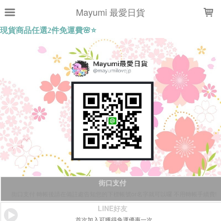
LOADING...
Mayumi 最愛日貨
街口支付
街口支付 轉帳後請在備註處告知您的下標帳號or名字就可以囉 不用轉帳手續費!
LINE好友
首次加入可獲得免運優惠一次