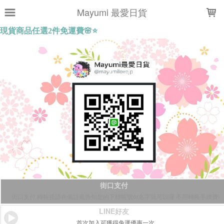
LOADING...
Mayumi 最愛日貨
街口支付
街口支付 轉帳後請在備註處告知您的下標帳號or名字就可以囉 不用轉帳手續費!
LINE好友
首次加入可獲得免運優惠一次