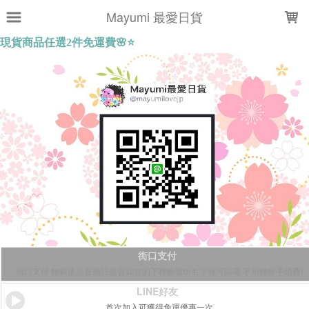
LOADING...
Mayumi 最愛日貨
街口支付
街口支付 轉帳後請在備註處告知您的下標帳號or名字就可以囉 不用轉帳手續費!
LINE好友
首次加入可獲得免運優惠一次