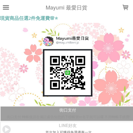
LOADING...
Mayumi 最愛日貨
街口支付
街口支付 轉帳後請在備註處告知您的下標帳號or名字就可以囉 不用轉帳手續費!
LINE好友
首次加入可獲得免運優惠一次