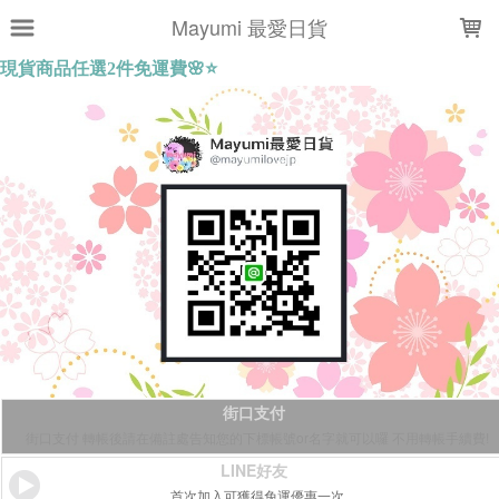
LOADING...
Mayumi 最愛日貨
街口支付
街口支付 轉帳後請在備註處告知您的下標帳號or名字就可以囉 不用轉帳手續費!
LINE好友
首次加入可獲得免運優惠一次