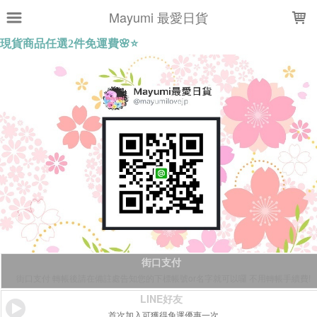
LOADING...
Mayumi 最愛日貨
街口支付
街口支付 轉帳後請在備註處告知您的下標帳號or名字就可以囉 不用轉帳手續費!
LINE好友
首次加入可獲得免運優惠一次