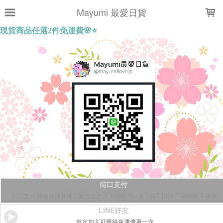
LOADING...
Mayumi 最愛日貨
街口支付
街口支付 轉帳後請在備註處告知您的下標帳號or名字就可以囉 不用轉帳手續費!
LINE好友
首次加入可獲得免運優惠一次