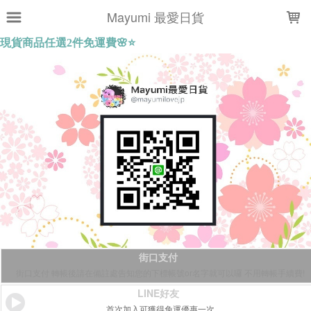
LOADING...
Mayumi 最愛日貨
街口支付
街口支付 轉帳後請在備註處告知您的下標帳號or名字就可以囉 不用轉帳手續費!
LINE好友
首次加入可獲得免運優惠一次